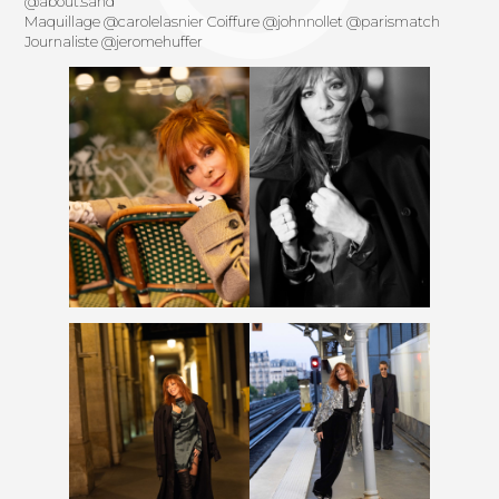
@about.sand
Maquillage
@carolelasnier
Coiffure
@johnnollet
@parismatch
Journaliste
@jeromehuffer