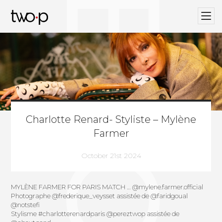
BLOG
Twop / Artists Management Agency
Charlotte Renard- Styliste – Mylène
Farmer
October 21st 2024
MYLÈNE FARMER FOR PARIS MATCH …
@mylene.farmer.official
Photographe
@frederique_veysset
assistée de
@faridgoual
@notstefi
Stylisme
#charlotterenardparis
@pereztwop
assistée de