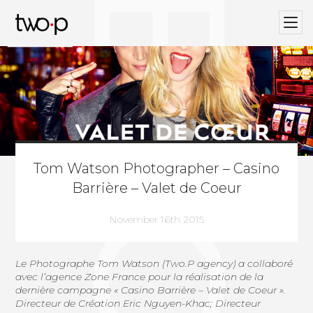
BLOG
Twop / Artists Management Agency
Tom Watson Photographer – Casino
Barrière – Valet de Coeur
November 16th 2015
Le Photographe
Tom Watson (Two.P agency
) a collaboré
avec l’agence Zone France pour la réalisation de la
dernière campagne « Casino Barrière – Valet de Coeur ».
Directeur de Création Eric Nguyen-Khac; Directeur