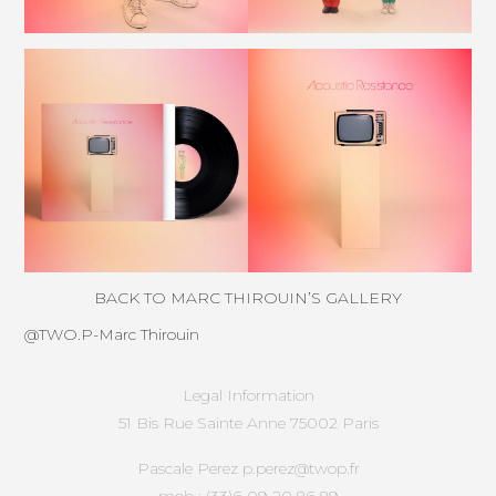
BACK TO MARC THIROUIN’S GALLERY
@TWO.P-
Marc Thirouin
Legal Information
51 Bis Rue Sainte Anne 75002 Paris
Pascale Perez p.perez@twop.fr
mob : (33)6 09 20 86 89