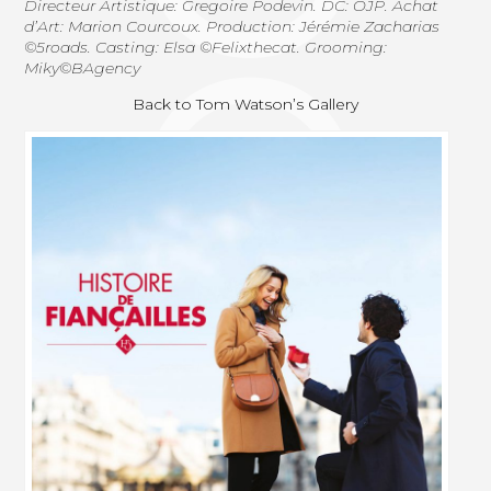
Directeur Artistique: Gregoire Podevin. DC: OJP. Achat
d’Art: Marion Courcoux. Production: Jérémie Zacharias
©5roads. Casting: Elsa ©Felixthecat. Grooming:
Miky©BAgency
Back to Tom Watson’s Gallery