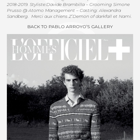
2018-2019. Styliste:Davide Brambilla – Grooming Simone
Prusso @ Atomo Management – Casting: Alexandra
Sandberg. Merci aux chiens Z’Demon of darkfall et Nami.
BACK TO PABLO ARROYO’S GALLERY