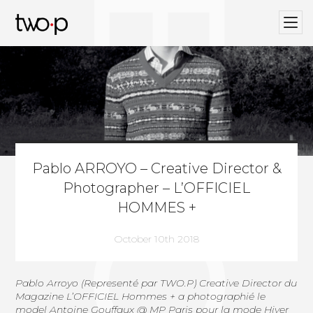
BLOG
Twop / Artists Management Agency
Pablo ARROYO – Creative Director &
Photographer – L’OFFICIEL
HOMMES +
October 10th 2018
Pablo Arroyo
(Representé par
TWO.P
) Creative Director du
Magazine L’OFFICIEL Hommes + a photographié le
model Antoine Gouffaux @ MP Paris pour la mode Hiver