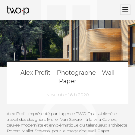
BLOG
Twop / Artists Management Agency
Alex Profit – Photographe – Wall
Paper
November 16th 2020
Alex Profit
(représenté par l’agence
TWO.P
) a sublimé le
travail des designers
Muller Van Severen
à
la villa Cavrois
,
oeuvre moderniste et emblématique du talentueux architecte
Robert Mallet Stevens, pour le magazine
Wall Paper
.