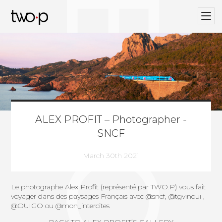
BLOG
Twop / Artists Management Agency
ALEX PROFIT – Photographer -
SNCF
March 30th 2021
Le photographe
Alex Profit
(représenté par
TWO.P
) vous fait
voyager dans des paysages Français avec @sncf,
@tgvinoui
,
@OUIGO
ou
@mon_intercites
BACK TO ALEX PROFIT’S GALLERY