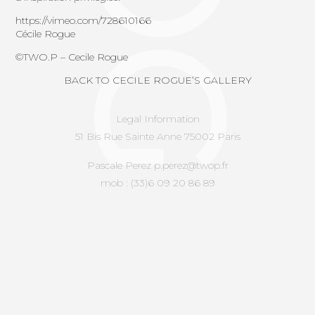
https://vimeo.com/728610166
Cécile Rogue
©
TWO.P
–
Cecile Rogue
BACK TO CECILE ROGUE’S GALLERY
Legal Information
51 Bis Rue Sainte Anne 75002 Paris
Pascale Perez p.perez@twop.fr
mob : (33)6 09 20 86 89