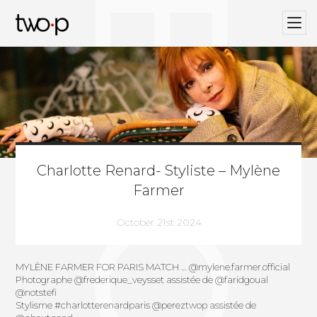
BLOG
Twop / Artists Management Agency
Charlotte Renard- Styliste – Mylène
Farmer
October 21st 2024
MYLÈNE FARMER FOR PARIS MATCH …
@mylene.farmer.official
Photographe
@frederique_veysset
assistée de
@faridgoual
@notstefi
Stylisme
#charlotterenardparis
@pereztwop
assistée de