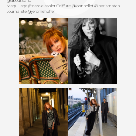
@about.sand
Maquillage
@carolelasnier
Coiffure
@johnnollet
@parismatch
Journaliste
@jeromehuffer