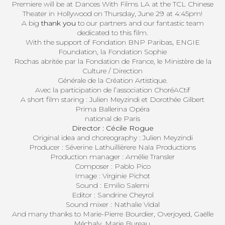
Premiere will be at Dances With Films LA at the TCL Chinese
Theater in Hollywood on Thursday, June 29 at 4:45pm!
A big
thank you
to our partners and our fantastic team
dedicated to this film.
With the support of Fondation BNP Paribas, ENGIE
Foundation, la Fondation Sophie
Rochas abritée par la Fondation de France, le Ministère de la
Culture / Direction
Générale de la Création Artistique.
Avec la participation de l’association ChoréACtif
A short film staring : Julien Meyzindi et Dorothée Gilbert
Prima Ballerina Opéra
national de Paris
Director :
Cécile Rogue
Original idea and choreography : Julien Meyzindi
Producer : Séverine Lathuillièrere Naïa Productions
Production manager : Amélie Transler
Composer : Pablo Pico
Image : Virginie Pichot
Sound : Emilio Salemi
Editor : Sandrine Cheyrol
Sound mixer : Nathalie Vidal
And many thanks to Marie-Pierre Bourdier, Overjoyed, Gaëlle
Méchaly, Marie Bureau,