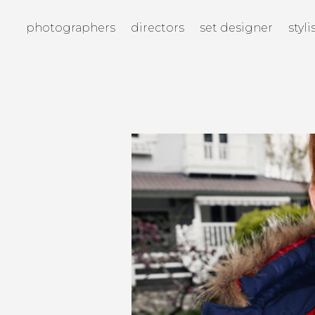
photographers
directors
set designer
styli