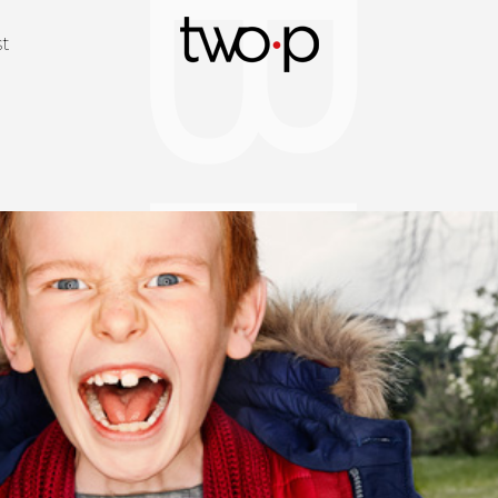
BLOG
Twop / Artists M
st