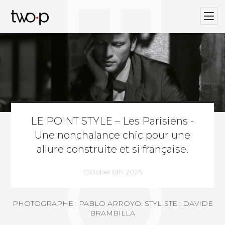
BLOG
Twop / Artists Management Agency
LE POINT STYLE – Les Parisiens -
Une nonchalance chic pour une
allure construite et si française.
October 8th 2025
PHOTOGRAPHE : PABLO ARROYO
. STYLISTE : DAVIDE
BRAMBILLA