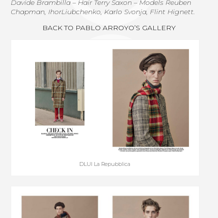
Davide Brambilla – Hair Terry Saxon – Models Reuben
Chapman, IhorLiubchenko, Karlo Svonja, Flint Hignett.
BACK TO PABLO ARROYO’S GALLERY
DLUI La Repubblica