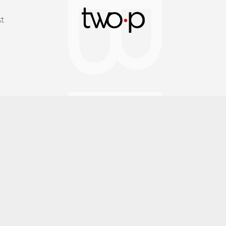
BLOG
Twop / Artists M
st