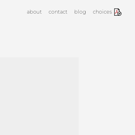
anagement Agency
about
contact
blog
choices