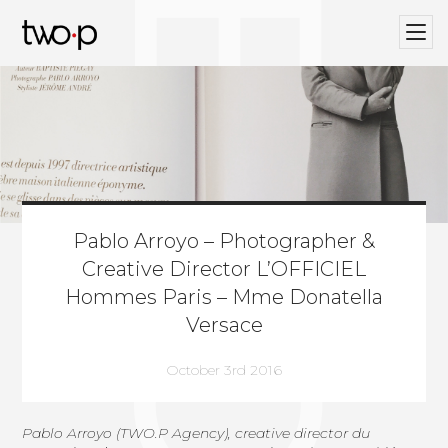
BLOG
Twop / Artists Management Agency
Pablo Arroyo – Photographer &
Creative Director L’OFFICIEL
Hommes Paris – Mme Donatella
Versace
October 3rd 2016
Pablo Arroyo
(
TWO.P Agency
), creative director du