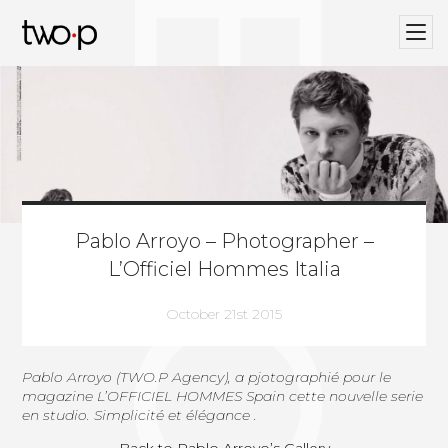
BLOG
Twop / Artists Management Agency
Pablo Arroyo – Photographer –
L’Officiel Hommes Italia
October 21st 2015
Pablo Arroyo (TWO.P Agency)
, a pjotographié pour le
magazine L’OFFICIEL HOMMES Spain cette nouvelle serie
en studio. Simplicité et élégance .
Back to Pablo Arroyo’s Gallery