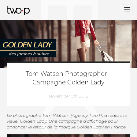
BLOG
Twop / Artists Management Agency
Tom Watson Photographer –
Campagne Golden Lady
November 5th 2012
Le photographe
Tom Watson
(
Agency Two.P
) a réalisé le
visuel
Golden Lady
. Une campagne d’affichage pour
annoncer le retour de la marque
Golden Lady
en France.