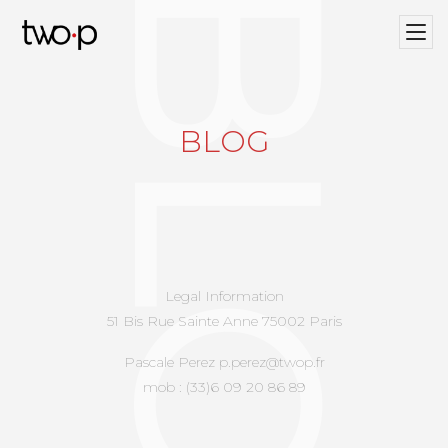
BLOG
Twop / Artists Management Agency
BLOG
Legal Information
51 Bis Rue Sainte Anne 75002 Paris
Pascale Perez p.perez@twop.fr
mob : (33)6 09 20 86 89